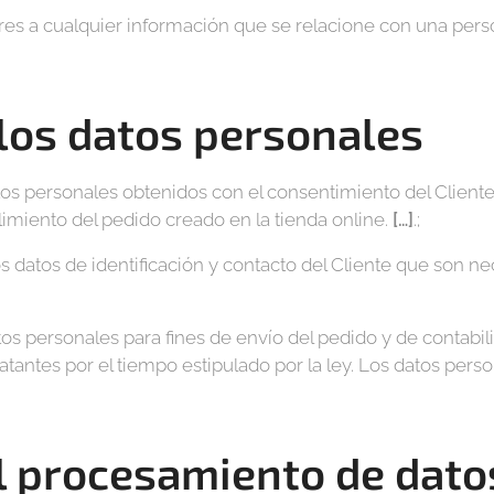
res a cualquier información que se relacione con una person
 los datos personales
tos personales obtenidos con el consentimiento del Cliente
imiento del pedido creado en la tienda online.
[…]
.;
os datos de identificación y contacto del Cliente que son n
tos personales para fines de envío del pedido y de contabil
atantes por el tiempo estipulado por la ley. Los datos pers
l procesamiento de dato