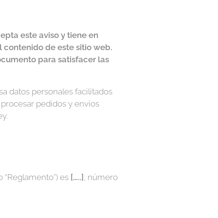
epta este aviso y tiene en
contenido de este sitio web.
umento para satisfacer las
a datos personales facilitados
a procesar pedidos y envíos
ey.
do “Reglamento”) es
[…..]
, número