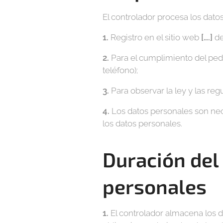
El controlador procesa los datos
1.
Registro en el sitio web
[….]
de
2.
Para el cumplimiento del ped
teléfono);
3.
Para observar la ley y las reg
4.
Los datos personales son nec
los datos personales.
Duración del
personales
1.
El controlador almacena los 