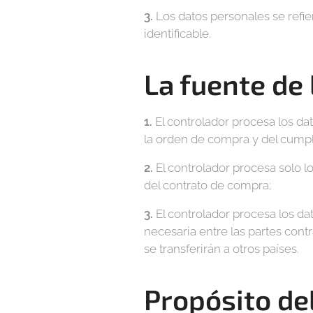
3.
Los datos personales se refie
identificable.
La fuente de
1.
El controlador procesa los da
la orden de compra y del cumpl
2.
El controlador procesa solo l
del contrato de compra;
3.
El controlador procesa los da
necesaria entre las partes contr
se transferirán a otros países.
Propósito de