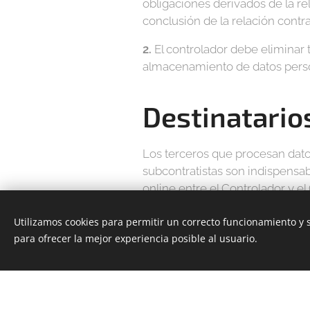
obligaciones derivados de la rel
conclusión de la relación contra
2.
El controlador debe eliminar 
almacenamiento de datos pers
Destinatario
Los terceros que procesan datos
subcontratistas son indispensa
online entre el Controlador y el 
Los subcontratistas del controla
Utilizamos cookies para permitir un correcto funcionamiento y
para ofrecer la mejor experiencia posible al usuario.
Webnode AG (plataforma
Empresa transportista;
Google Analytics (anális