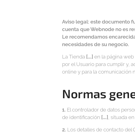
Aviso legal: este documento fu
cuenta que Webnode no es res
Le recomendamos encarecidame
necesidades de su negocio.
La Tienda
[….]
en la página web
por el Usuario para cumplir y, 
online y para la comunicación n
Normas gene
1.
El controlador de datos pers
de identificación
[….]
, situada e
2.
Los detalles de contacto del 