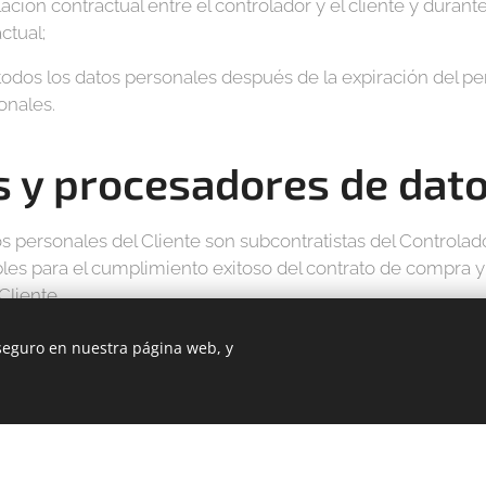
ación contractual entre el controlador y el cliente y durante
ctual;
todos los datos personales después de la expiración del pe
onales.
s y procesadores de dat
 personales del Cliente son subcontratistas del Controlado
bles para el cumplimiento exitoso del contrato de compra 
Cliente.
dor son:
 seguro en nuestra página web, y
 de tienda online);
is de la página web);