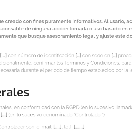
e creado con fines puramente informativos. Al usarlo, ac
ponsable de ninguna acción tomada o uso basado en el 
nte que busque asesoramiento legal y ajuste este doc
[….]
con número de identificación
[…]
con sede en
[…]
proces
adicionalmente, confirmar los Términos y Condiciones, par
ecesaria durante el periodo de tiempo establecido por la l
rales
onales, en conformidad con la RGPD (en lo sucesivo llama
n
[….]
(en lo sucesivo denominado “Controlador");
Controlador son: e-mail:
[……]
, telf.:
[………]
;