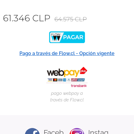
61.346
CLP
64.575
CLP
Pago a través de Flow.cl - Opción vigente
pago webpay a
través de Flow.cl
Faceb
Instag